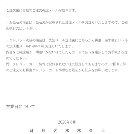
↓
ご注文後に自動でご注文確認メールが届きます。
↓
・お振込の場合は、振込先が記載された受注メールをお送りいたしますので、ご確
認後お支払い下さい。
・クレジット決済の場合は、受注メール送信後にこちらから再度、請求書という形
で決済用メール(Square)をお送りいたします。
内容をご確認頂き、間違いがない様でしたらカードで払うを選択してお手続きを進
めてください。
尚、クレジットカード情報は記録されない様に設定しておりますので、2回目以降
のご注文でも再度クレジットカード情報など最初から記入をお願い致します。
営業日について
2026年8月
日
月
火
水
木
金
土