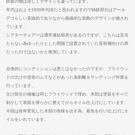
鉄製の物は珍しくデザインも凝っています。
年代はおよそ1930年代頃だと思われますので鋳鉄部分はアール
デコらしい直線的でありながら曲線的な装飾のデザインが施され
ています。
シアターチェアーは通常連結箇所があるのですが、こちらは見当
たらない為ゆったりとした間隔で設置されていた富裕層向けの席
だったのではないかと推測しています。
全体的にコンディションは悪くはなかったのですが、プライウッ
ドの欠けや塗装のムラなどがあった為剥離＆サンディング作業を
行っています。
欠け部分の補修は同じプライウッドで埋め、木部は塗装をすべて
剥がして表面を滑らかに整えてからオイル仕上げにしています。
今回は経年変化した木部の色味を出す為、着色を行い仕上げにオ
イルをいれています。