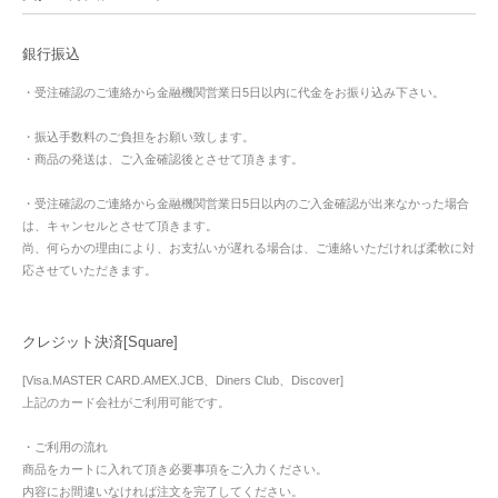
銀行振込
・受注確認のご連絡から金融機関営業日5日以内に代金をお振り込み下さい。
・振込手数料のご負担をお願い致します。
・商品の発送は、ご入金確認後とさせて頂きます。
・受注確認のご連絡から金融機関営業日5日以内のご入金確認が出来なかった場合
は、キャンセルとさせて頂きます。
尚、何らかの理由により、お支払いが遅れる場合は、ご連絡いただければ柔軟に対
応させていただきます。
クレジット決済[Square]
[Visa.MASTER CARD.AMEX.JCB、Diners Club、Discover]
上記のカード会社がご利用可能です。
・ご利用の流れ
商品をカートに入れて頂き必要事項をご入力ください。
内容にお間違いなければ注文を完了してください。