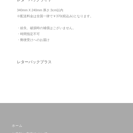
340mm X 240mm 厚さ:3cm以内
※配送料金は全国一律で￥370(税込み)となります。
・紛失、破損時の補償はございません。
・時間指定不可
・郵便受けへのお届け
レターパックプラス
ホーム