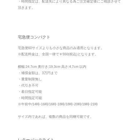
・時間指定は、配送先により異なる為ご注文確定後にご相談させて
頂きます。
宅急便コンパクト
宅急便60サイズよりも小さな商品のみ適用となります。
※配送料金は、全国一律で￥550(税込)となります。
横幅:24.7cm 奥行き:19.3cm 高さ:4.7cm 以内
・補償金額は、3万円まで
・重量制限無し
・代引き不可
・着日指定可能
・時間指定可能
※午前中/14時-16時/16時-18時/18時-20時/19時-21時
サイズ内であれば、複数の商品を同梱可能です。
レターパックライト