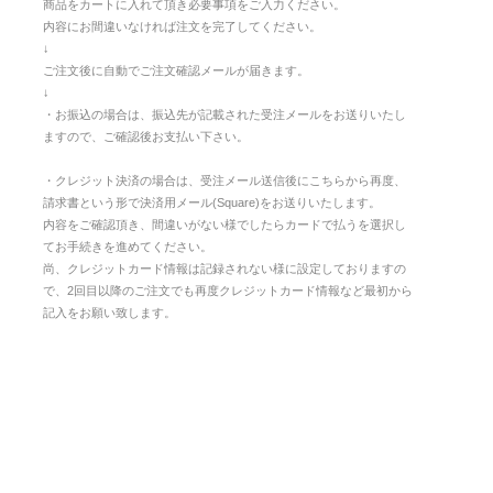
商品をカートに入れて頂き必要事項をご入力ください。
内容にお間違いなければ注文を完了してください。
↓
ご注文後に自動でご注文確認メールが届きます。
↓
・お振込の場合は、振込先が記載された受注メールをお送りいたし
ますので、ご確認後お支払い下さい。
・クレジット決済の場合は、受注メール送信後にこちらから再度、
請求書という形で決済用メール(Square)をお送りいたします。
内容をご確認頂き、間違いがない様でしたらカードで払うを選択し
てお手続きを進めてください。
尚、クレジットカード情報は記録されない様に設定しておりますの
で、2回目以降のご注文でも再度クレジットカード情報など最初から
記入をお願い致します。