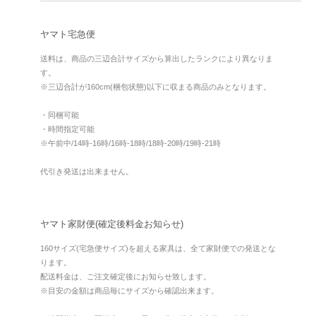
ヤマト宅急便
送料は、商品の三辺合計サイズから算出したランクにより異なりま
す。
※三辺合計が160cm(梱包状態)以下に収まる商品のみとなります。
・同梱可能
・時間指定可能
※午前中/14時-16時/16時-18時/18時-20時/19時-21時
代引き発送は出来ません。
ヤマト家財便(確定後料金お知らせ)
160サイズ(宅急便サイズ)を超える家具は、全て家財便での発送とな
ります。
配送料金は、ご注文確定後にお知らせ致します。
※目安の金額は商品毎にサイズから確認出来ます。