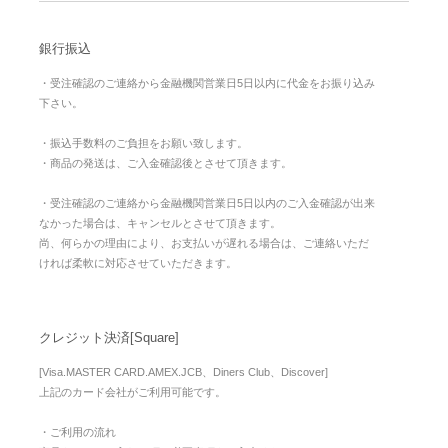
銀行振込
・受注確認のご連絡から金融機関営業日5日以内に代金をお振り込み
下さい。
・振込手数料のご負担をお願い致します。
・商品の発送は、ご入金確認後とさせて頂きます。
・受注確認のご連絡から金融機関営業日5日以内のご入金確認が出来
なかった場合は、キャンセルとさせて頂きます。
尚、何らかの理由により、お支払いが遅れる場合は、ご連絡いただ
ければ柔軟に対応させていただきます。
クレジット決済[Square]
[Visa.MASTER CARD.AMEX.JCB、Diners Club、Discover]
上記のカード会社がご利用可能です。
・ご利用の流れ