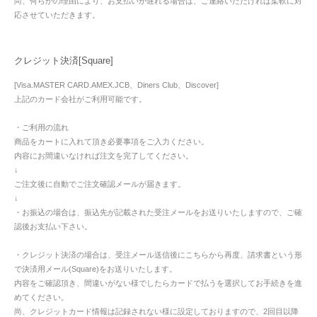
尚、何らかの理由により、お支払いが遅れる場合は、ご連絡いただければ柔軟に対
応させていただきます。
クレジット決済[Square]
[Visa.MASTER CARD.AMEX.JCB、Diners Club、Discover]
上記のカード会社がご利用可能です。
・ご利用の流れ
商品をカートに入れて頂き必要事項をご入力ください。
内容にお間違いなければ注文を完了してください。
↓
ご注文後に自動でご注文確認メールが届きます。
↓
・お振込の場合は、振込先が記載された受注メールをお送りいたしますので、ご確
認後お支払い下さい。
・クレジット決済の場合は、受注メール送信後にこちらから再度、請求書という形
で決済用メール(Square)をお送りいたします。
内容をご確認頂き、間違いがない様でしたらカードで払うを選択してお手続きを進
めてください。
尚、クレジットカード情報は記録されない様に設定しておりますので、2回目以降