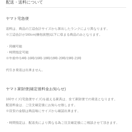
配送・送料について
ヤマト宅急便
送料は、商品の三辺合計サイズから算出したランクにより異なります。
※三辺合計が160cm(梱包状態)以下に収まる商品のみとなります。
・同梱可能
・時間指定可能
※午前中/14時-16時/16時-18時/18時-20時/19時-21時
代引き発送は出来ません。
ヤマト家財便(確定後料金お知らせ)
160サイズ(宅急便サイズ)を超える家具は、全て家財便での発送となります。
配送料金は、ご注文確定後にお知らせ致します。
※目安の金額は商品毎にサイズから確認出来ます。
・時間指定は、配送先により異なる為ご注文確定後にご相談させて頂きます。