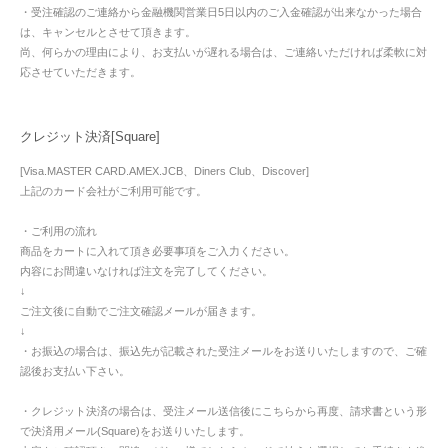
・受注確認のご連絡から金融機関営業日5日以内のご入金確認が出来なかった場合
は、キャンセルとさせて頂きます。
尚、何らかの理由により、お支払いが遅れる場合は、ご連絡いただければ柔軟に対
応させていただきます。
クレジット決済[Square]
[Visa.MASTER CARD.AMEX.JCB、Diners Club、Discover]
上記のカード会社がご利用可能です。
・ご利用の流れ
商品をカートに入れて頂き必要事項をご入力ください。
内容にお間違いなければ注文を完了してください。
↓
ご注文後に自動でご注文確認メールが届きます。
↓
・お振込の場合は、振込先が記載された受注メールをお送りいたしますので、ご確
認後お支払い下さい。
・クレジット決済の場合は、受注メール送信後にこちらから再度、請求書という形
で決済用メール(Square)をお送りいたします。