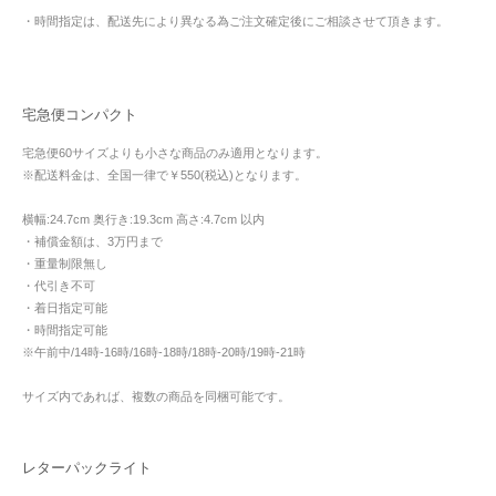
・時間指定は、配送先により異なる為ご注文確定後にご相談させて頂きます。
宅急便コンパクト
宅急便60サイズよりも小さな商品のみ適用となります。
※配送料金は、全国一律で￥550(税込)となります。
横幅:24.7cm 奥行き:19.3cm 高さ:4.7cm 以内
・補償金額は、3万円まで
・重量制限無し
・代引き不可
・着日指定可能
・時間指定可能
※午前中/14時-16時/16時-18時/18時-20時/19時-21時
サイズ内であれば、複数の商品を同梱可能です。
レターパックライト