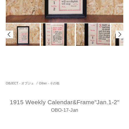
OBJECT - オブジェ
/
Other - その他
1915 Weekly Calendar&Frame"Jan.1-2"
OBO-17-Jan